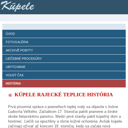
Kúpele
ÚVOD
FOTOGALÉRIA
AKCIOVÉ POBYTY
LIEČEBNÉ PROCEDÚRY
UBYTOVANIE
VOĽNÝ ČAS
HISTÓRIA
KÚPELE RAJECKÉ TEPLICE HISTÓRIA
Prvá písomná správa o prameňoch teplej vody sa objavila v listine
Ľudovíta Veľkého. Začiatkom 17. Storočia patrili pramene a široké
okolie lietavskému panstvu. Medzi prvé stavby patril kúpeľný dom a
hostinec. Liečili sa opuchliny a rôzne kožné ochorenia. Avšak kúpele
začínajú ožívať až koncom 18. storočia, kedy sa začala nová