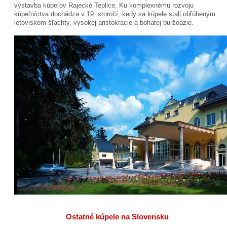
výstavba kúpeľov Rajecké Teplice. Ku komplexnému rozvoju
kúpeľníctva dochádza v 19. storočí, kedy sa kúpele stali obľúbeným
letoviskom šľachty, vysokej aristokracie a bohatej buržoázie.
Ostatné kúpele na Slovensku